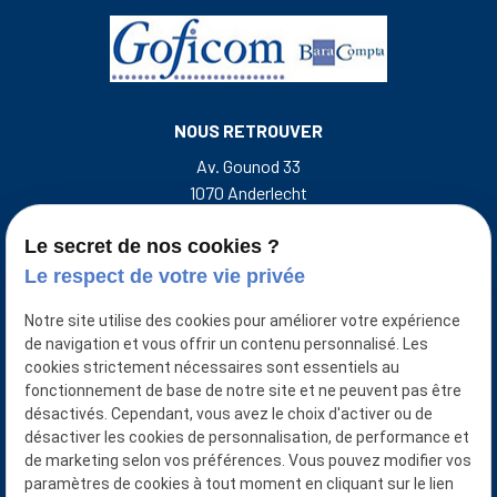
NOUS RETROUVER
Av. Gounod 33
1070 Anderlecht
Rue de l'Escalette 31
7500 Tournai Belgique
Le secret de nos cookies ?
Le respect de votre vie privée
NOUS CONTACTER
Notre site utilise des cookies pour améliorer votre expérience
+32 493 50 38 33
de navigation et vous offrir un contenu personnalisé. Les
cookies strictement nécessaires sont essentiels au
NUMÉRO D'ENTREPRISE
fonctionnement de base de notre site et ne peuvent pas être
désactivés. Cependant, vous avez le choix d'activer ou de
0401921874/0427871651
désactiver les cookies de personnalisation, de performance et
NUMÉRO D’AGRÉATION ITAA :
de marketing selon vos préférences. Vous pouvez modifier vos
Goficom srl : 50.488.702
paramètres de cookies à tout moment en cliquant sur le lien