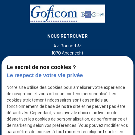
NOUS RETROUVER
Av. Gounod 33
1070 Anderlecht
Rue de l'Escalette 31
7500 Tournai Belgique
Le secret de nos cookies ?
Le respect de votre vie privée
NOUS CONTACTER
Notre site utilise des cookies pour améliorer votre expérience
+32 493 50 38 33
de navigation et vous offrir un contenu personnalisé. Les
cookies strictement nécessaires sont essentiels au
NUMÉRO D'ENTREPRISE
fonctionnement de base de notre site et ne peuvent pas être
désactivés. Cependant, vous avez le choix d'activer ou de
0401921874/0427871651
désactiver les cookies de personnalisation, de performance et
NUMÉRO D’AGRÉATION ITAA :
de marketing selon vos préférences. Vous pouvez modifier vos
Goficom srl : 50.488.702
paramètres de cookies à tout moment en cliquant sur le lien