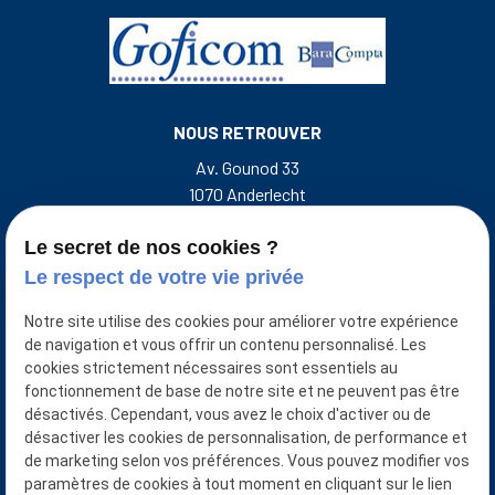
NOUS RETROUVER
Av. Gounod 33
1070 Anderlecht
Rue de l'Escalette 31
7500 Tournai Belgique
Le secret de nos cookies ?
Le respect de votre vie privée
NOUS CONTACTER
Notre site utilise des cookies pour améliorer votre expérience
+32 493 50 38 33
de navigation et vous offrir un contenu personnalisé. Les
cookies strictement nécessaires sont essentiels au
NUMÉRO D'ENTREPRISE
fonctionnement de base de notre site et ne peuvent pas être
désactivés. Cependant, vous avez le choix d'activer ou de
0401921874/0427871651
désactiver les cookies de personnalisation, de performance et
NUMÉRO D’AGRÉATION ITAA :
de marketing selon vos préférences. Vous pouvez modifier vos
Goficom srl : 50.488.702
paramètres de cookies à tout moment en cliquant sur le lien