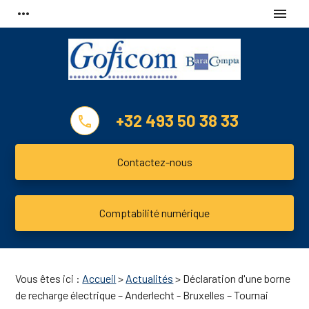
Panneau de gestion des cookies
more_horiz
menu
+32 493 50 38 33
phone
Contactez-nous
Comptabilité numérique
Vous êtes ici :
Accueil
>
Actualités
> Déclaration d'une borne
de recharge électrique – Anderlecht - Bruxelles – Tournai