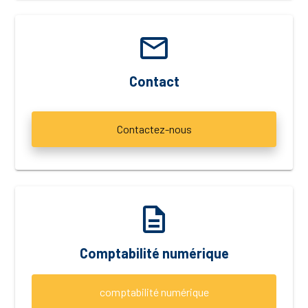
email
Contact
Contactez-nous
description
Comptabilité numérique
comptabilité numérique