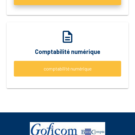
description
Comptabilité numérique
comptabilité numérique