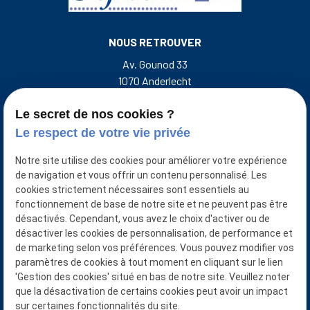
NOUS RETROUVER
Av. Gounod 33
1070 Anderlecht
Rue de l'Escalette 31
7500 Tournai Belgique
Le secret de nos cookies ?
Le respect de votre vie privée
NOUS CONTACTER
Notre site utilise des cookies pour améliorer votre expérience
+32 493 50 38 33
de navigation et vous offrir un contenu personnalisé. Les
cookies strictement nécessaires sont essentiels au
NUMÉRO D'ENTREPRISE
fonctionnement de base de notre site et ne peuvent pas être
désactivés. Cependant, vous avez le choix d'activer ou de
0401921874/0427871651
désactiver les cookies de personnalisation, de performance et
NUMÉRO D’AGRÉATION ITAA :
de marketing selon vos préférences. Vous pouvez modifier vos
Goficom srl : 50.488.702
paramètres de cookies à tout moment en cliquant sur le lien
Bara-Compta srl : 50.122.425
'Gestion des cookies' situé en bas de notre site. Veuillez noter
Van Der Wilt Benoît : 11.273.218
que la désactivation de certains cookies peut avoir un impact
sur certaines fonctionnalités du site.