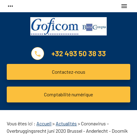
Panneau de gestion des cookies
more_horiz
menu
+32 493 50 38 33
phone
Contactez-nous
Comptabilité numérique
Vous êtes ici :
Accueil
>
Actualités
> Coronavirus –
Overbruggingsrecht juni 2020 Brussel - Anderlecht - Doornik