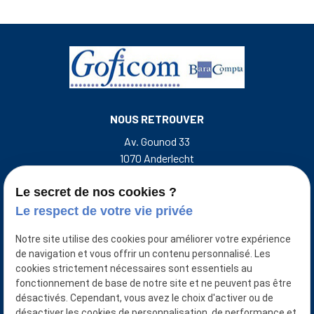
NOUS RETROUVER
Av. Gounod 33
1070 Anderlecht
Rue de l'Escalette 31
7500 Tournai Belgique
Le secret de nos cookies ?
Le respect de votre vie privée
NOUS CONTACTER
Notre site utilise des cookies pour améliorer votre expérience
+32 493 50 38 33
de navigation et vous offrir un contenu personnalisé. Les
cookies strictement nécessaires sont essentiels au
NUMÉRO D'ENTREPRISE
fonctionnement de base de notre site et ne peuvent pas être
désactivés. Cependant, vous avez le choix d'activer ou de
0401921874/0427871651
désactiver les cookies de personnalisation, de performance et