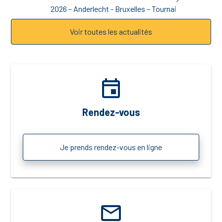
2026 – Anderlecht - Bruxelles – Tournai
Voir toutes les actualités
event
Rendez-vous
Je prends rendez-vous en ligne
email