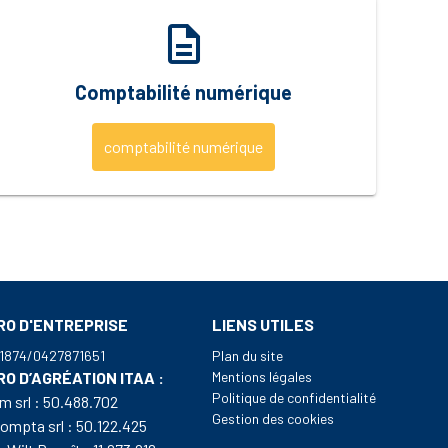
description
Comptabilité numérique
comptabilité numérique
O D'ENTREPRISE
LIENS UTILES
1874/0427871651
Plan du site
O D’AGRÉATION ITAA :
Mentions légales
Politique de confidentialité
m srl : 50.488.702
Gestion des cookies
ompta srl : 50.122.425