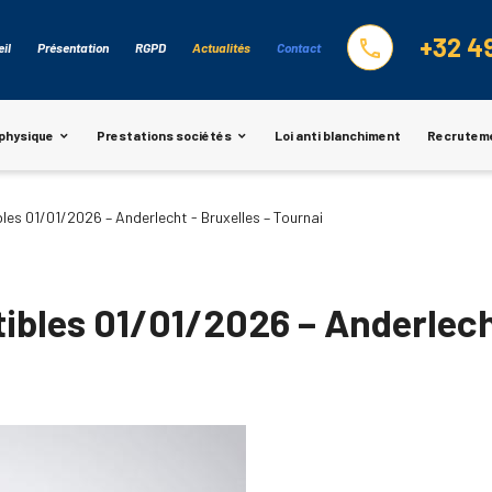
+32 4
phone
il
Présentation
RGPD
Actualités
Contact
physique
Prestations sociétés
Loi anti blanchiment
Recrutem
les 01/01/2026 – Anderlecht - Bruxelles – Tournai
ibles 01/01/2026 – Anderlecht