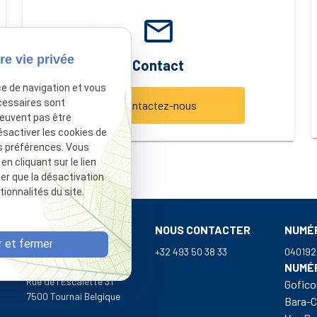
email
re vie privée
Contact
ce de navigation et vous
cessaires sont
Contactez-nous
peuvent pas être
ésactiver les cookies de
s préférences. Vous
 cliquant sur le lien
ter que la désactivation
ionnalités du site.
NOUS RETROUVER
NOUS CONTACTER
NUMÉR
 et fermer
Av. Gounod 33
+32 493 50 38 33
040192
1070 Anderlecht
NUMÉR
Rue de l'Escalette 31
Gofico
7500 Tournai Belgique
Bara-C