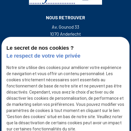
NOUS RETROUVER
Av. Gounod 33
1070 Anderlecht
Rue de l'Escalette 31
7500 Tournai Belgique
Le secret de nos cookies ?
Le respect de votre vie privée
NOUS CONTACTER
Notre site utilise des cookies pour améliorer votre expérience
+32 493 50 38 33
de navigation et vous offrir un contenu personnalisé. Les
cookies strictement nécessaires sont essentiels au
NUMÉRO D'ENTREPRISE
fonctionnement de base de notre site et ne peuvent pas être
désactivés. Cependant, vous avez le choix d'activer ou de
0401921874/0427871651
désactiver les cookies de personnalisation, de performance et
NUMÉRO D’AGRÉATION ITAA :
de marketing selon vos préférences. Vous pouvez modifier vos
Goficom srl : 50.488.702
paramètres de cookies à tout moment en cliquant sur le lien
Bara-Compta srl : 50.122.425
'Gestion des cookies' situé en bas de notre site. Veuillez noter
Van Der Wilt Benoît : 11.273.218
que la désactivation de certains cookies peut avoir un impact
sur certaines fonctionnalités du site.