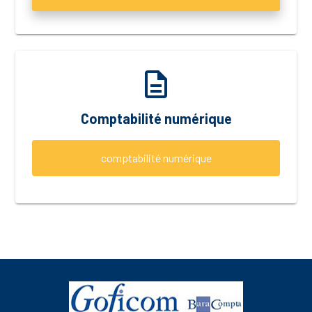
description
Comptabilité numérique
comptabilité numérique