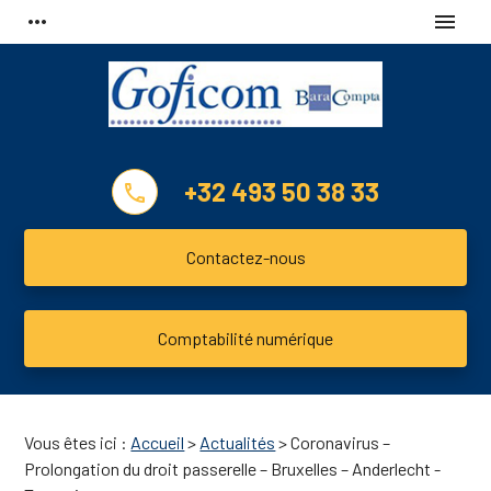
Panneau de gestion des cookies
more_horiz
menu
+32 493 50 38 33
phone
Contactez-nous
Comptabilité numérique
Vous êtes ici :
Accueil
>
Actualités
> Coronavirus –
Prolongation du droit passerelle – Bruxelles – Anderlecht -