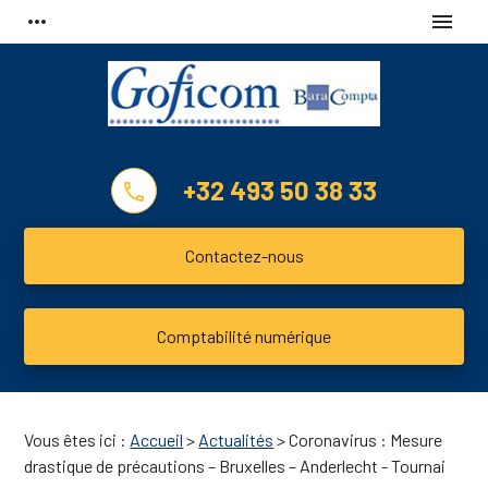
Panneau de gestion des cookies
more_horiz
menu
+32 493 50 38 33
phone
Contactez-nous
Comptabilité numérique
Vous êtes ici :
Accueil
>
Actualités
> Coronavirus : Mesure
drastique de précautions – Bruxelles – Anderlecht - Tournai