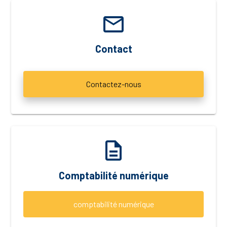
email
Contact
Contactez-nous
description
Comptabilité numérique
comptabilité numérique