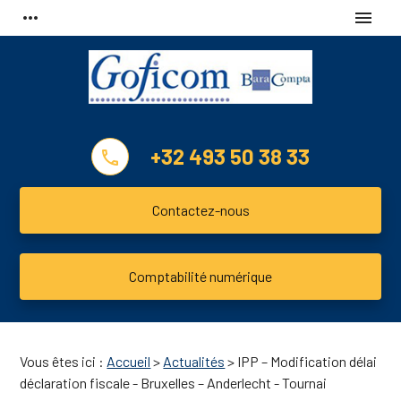
Panneau de gestion des cookies
more_horiz
menu
+32 493 50 38 33
phone
Contactez-nous
Comptabilité numérique
Vous êtes ici :
Accueil
>
Actualités
> IPP – Modification délai
déclaration fiscale - Bruxelles – Anderlecht - Tournai