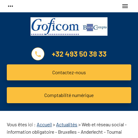
Panneau de gestion des cookies
more_horiz
menu
+32 493 50 38 33
phone
Contactez-nous
Comptabilité numérique
Vous êtes ici :
Accueil
>
Actualités
> Web et réseau social -
information obligatoire - Bruxelles – Anderlecht - Tournai