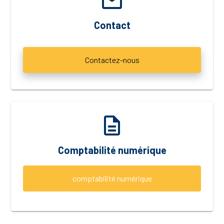
email
Contact
Contactez-nous
description
Comptabilité numérique
comptabilité numérique