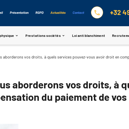
+32 4
phone
il
Présentation
RGPD
Actualités
Contact
physique
Prestations sociétés
Loi anti blanchiment
Recrutem
us aborderons vos droits, à quels services pouvez-vous avoir droit en com
ous aborderons vos droits, à 
ensation du paiement de vos 