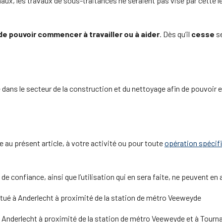
naux, les travaux de sous-traitances ne seraient pas visé par cette 
 de pouvoir commencer à travailler ou à aider
. Dès qu’il
cesse
s
 dans le secteur de la construction et du nettoyage afin de pouvoir
 au présent article, à votre activité ou pour toute
opération spécif
e confiance, ainsi que l’utilisation qui en sera faite, ne peuvent en
itué à Anderlecht à proximité de la station de métro Veeweyde
à Anderlecht à proximité de la station de métro Veeweyde et à Tourn