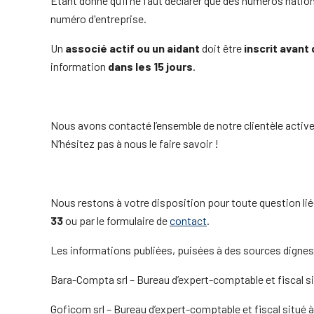
Etant donné qu’il ne faut déclarer que des numéros natio
numéro d'entreprise.
Un
associé actif ou un aidant
doit être
inscrit avant
information
dans les 15 jours
.
Nous avons contacté l’ensemble de notre clientèle active
N’hésitez pas à nous le faire savoir !
Nous restons à votre disposition pour toute question liée
33
ou par le formulaire de
contact
.
Les informations publiées, puisées à des sources dignes d
Bara-Compta srl – Bureau d’expert-comptable et fiscal s
Goficom srl – Bureau d’expert-comptable et fiscal situé 