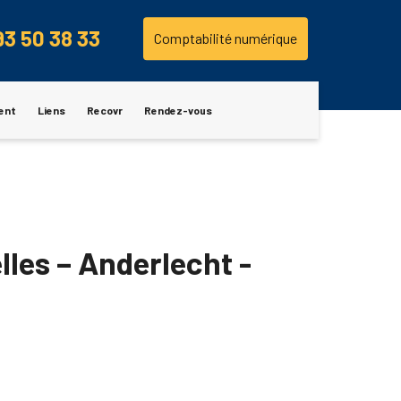
93 50 38 33
Comptabilité numérique
ent
Liens
Recovr
Rendez-vous
lles – Anderlecht -