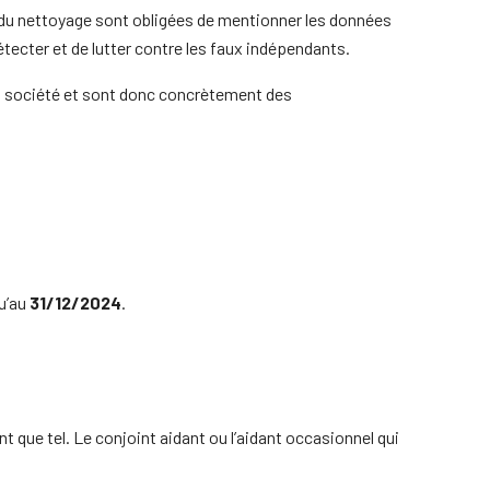
et du nettoyage sont obligées de mentionner les données
détecter et de lutter contre les faux indépendants.
a société et sont donc concrètement des
qu’au
31/12/2024
.
nt que tel. Le conjoint aidant ou l’aidant occasionnel qui