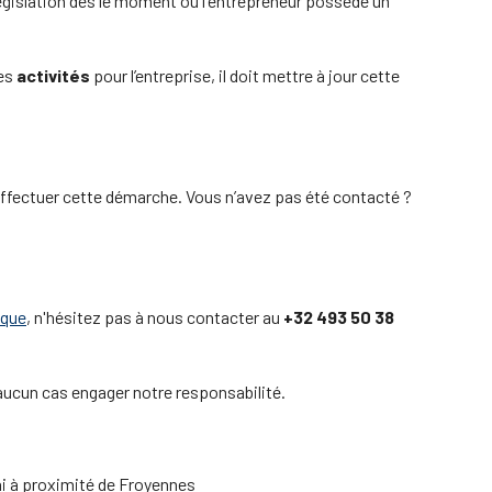
législation dès le moment où l'entrepreneur possède un
es
activités
pour l’entreprise, il doit mettre à jour cette
 effectuer cette démarche. Vous n’avez pas été contacté ?
ique
, n'hésitez pas à nous contacter au
+32 493 50 38
 aucun cas engager notre responsabilité.
ai à proximité de Froyennes