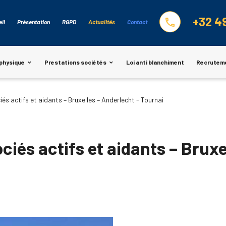
+32 4
phone
il
Présentation
RGPD
Actualités
Contact
physique
Prestations sociétés
Loi anti blanchiment
Recrutem
s actifs et aidants – Bruxelles – Anderlecht - Tournai
iés actifs et aidants – Bruxe