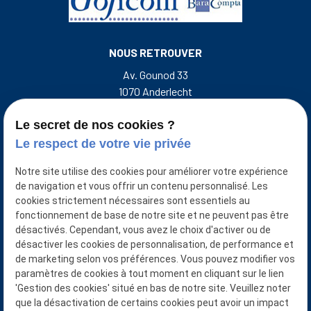
NOUS RETROUVER
Av. Gounod 33
1070 Anderlecht
Rue de l'Escalette 31
7500 Tournai Belgique
Le secret de nos cookies ?
Le respect de votre vie privée
NOUS CONTACTER
Notre site utilise des cookies pour améliorer votre expérience
+32 493 50 38 33
de navigation et vous offrir un contenu personnalisé. Les
cookies strictement nécessaires sont essentiels au
NUMÉRO D'ENTREPRISE
fonctionnement de base de notre site et ne peuvent pas être
désactivés. Cependant, vous avez le choix d'activer ou de
0401921874/0427871651
désactiver les cookies de personnalisation, de performance et
NUMÉRO D’AGRÉATION ITAA :
de marketing selon vos préférences. Vous pouvez modifier vos
Goficom srl : 50.488.702
paramètres de cookies à tout moment en cliquant sur le lien
Bara-Compta srl : 50.122.425
'Gestion des cookies' situé en bas de notre site. Veuillez noter
Van Der Wilt Benoît : 11.273.218
que la désactivation de certains cookies peut avoir un impact